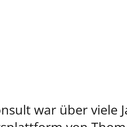
nsult war über viele J
splattform von Thoma