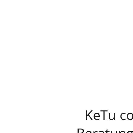
KeTu co
Beratung