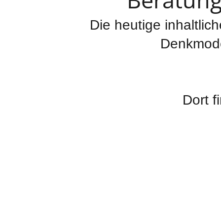
Die heutige inhaltlic
Denkmodel
Dort f